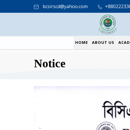
bcsirscd@yahoo.com
+88022233
HOME
ABOUT US
ACAD
Notice