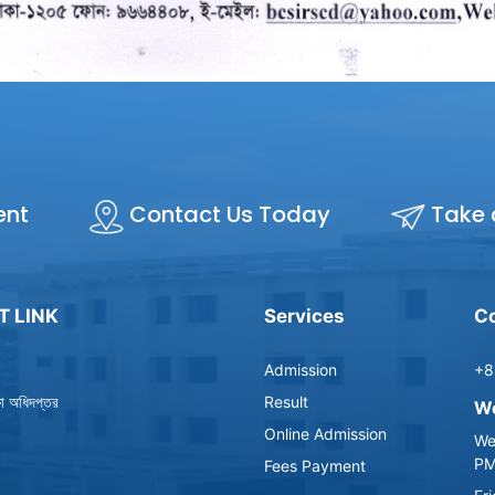
ent
Contact Us Today
Take 
T LINK
Services
Co
Admission
+8
্ষা অধিদপ্তর
Result
Wo
Online Admission
We
P
Fees Payment