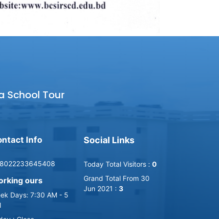
a School Tour
ntact Info
Social Links
8022233645408
Today Total Visitors :
0
Grand Total From 30
rking ours
Jun 2021 :
3
ek Days: 7:30 AM - 5
M