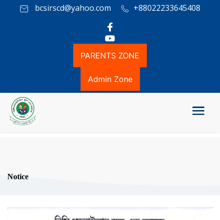
bcsirscd@yahoo.com
+88022233645408
PARENTS ZONE
Admin Zone
Notice