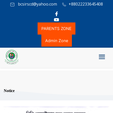
bcsirscd@yahoo.com
+88022233645408
PARENTS ZONE
Admin Zone
Notice