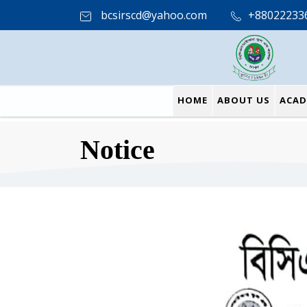
bcsirscd@yahoo.com
+88022233
HOME
ABOUT US
ACAD
Notice