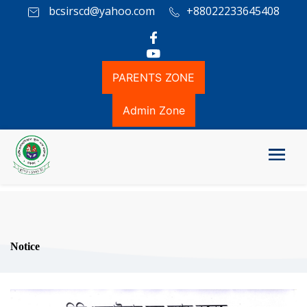
bcsirscd@yahoo.com
+88022233645408
PARENTS ZONE
Admin Zone
Notice